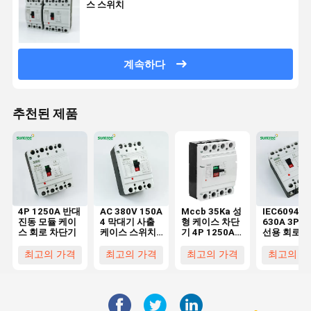
스 스위치
계속하다
추천된 제품
4P 1250A 반대
AC 380V 150A
Mccb 35Ka 성
IEC60947
진동 모듈 케이
4 막대기 사출
형 케이스 차단
630A 3P 4
스 회로 차단기
케이스 스위치
기 4P 1250A
선용 회로 
케케묵은 Ｄ
방진
기 OEM
최고의 가격
최고의 가격
최고의 가격
최고의 가