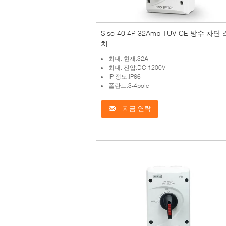
Siso-40 4P 32Amp TUV CE 방수 차단
치
최대. 현재:32A
최대. 전압:DC 1200V
IP 정도:IP66
폴란드:3-4pole
지금 연락