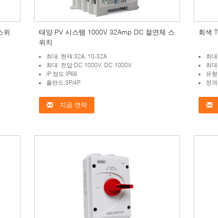
 스위
태양 PV 시스템 1000V 32Amp DC 절연체 스
회색 T
위치
최대. 현재:32A, 10-32A
최대.
최대. 전압:DC 1000V, DC 1000V
최대.
IP 정도:IP66
유형
폴란드:3P/4P
정격 
지금 연락