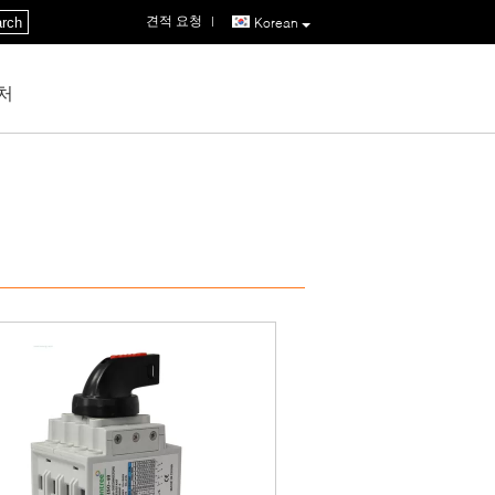
견적 요청
|
rch
Korean
처