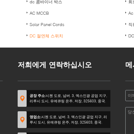
dc 콤바이너 박스
회
AC MCCB
A
Solar Panel Cords
직
DC 절연체 스위치
D
저희에게 연락하십시오
메
공장 주소:
시첸 도로, 넘버. 3, 엑스인광 공업 지구,
리루시 도시, 유에큐링 온주, 저장, 325603, 중국.
영업소:
시첸 도로, 넘버. 3, 엑스인광 공업 지구, 리
루시 도시, 유에큐링 온주, 저장, 325603, 중국.