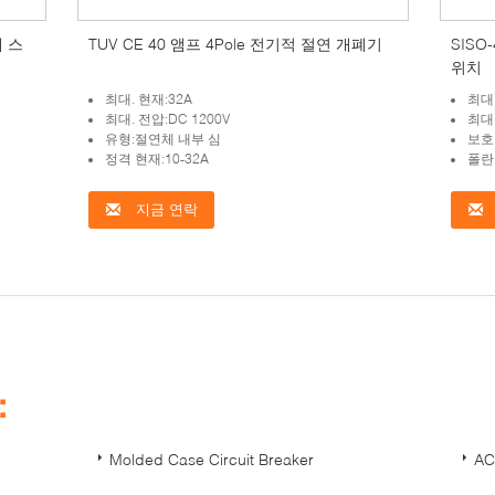
체 스
TUV CE 40 앰프 4Pole 전기적 절연 개폐기
SISO
위치
최대. 현재:32A
최대.
최대. 전압:DC 1200V
최대.
유형:절연체 내부 심
보호 
정격 현재:10-32A
폴란드
지금 연락
：
Molded Case Circuit Breaker
A