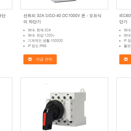
 차단
선트리 32A SISO-40 DC1000V 온 - 오프식
IEC60
이 차단기
단기
최대. 현재:32A
최대.
최대. 전압:1200v
최대.
기계적인 생활:100000
IP 
IP 정도:IP66
폴란
지금 연락