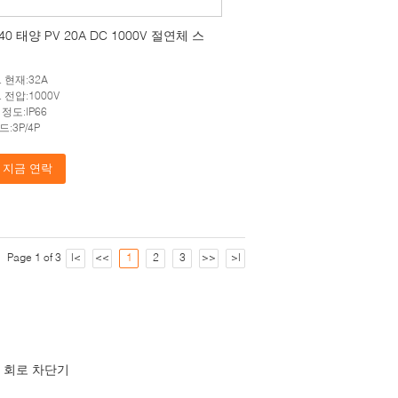
-40 태양 PV 20A DC 1000V 절연체 스
 현재:32A
 전압:1000V
정도:IP66
:3P/4P
지금 연락
Page 1 of 3
|<
<<
1
2
3
>>
>|
C 회로 차단기