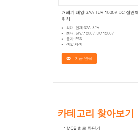
개폐기 태양 SAA TUV 1000V DC 절연
위치
최대. 현재:32A, 32A
최대. 전압:1200V, DC 1200V
물자:IP66
색깔:백색
지금 연락
카테고리 찾아보기
MCB 회로 차단기