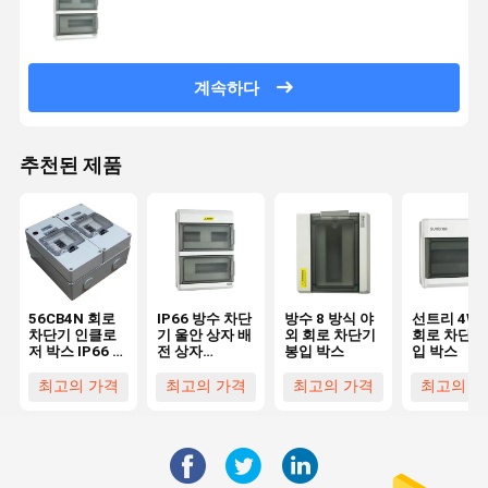
계속하다
추천된 제품
56CB4N 회로
IP66 방수 차단
방수 8 방식 야
선트리 4Wa
차단기 인클로
기 울안 상자 배
외 회로 차단기
회로 차단기
저 박스 IP66 비
전 상자
봉입 박스
입 박스
바람에 견디는
IEC60529
배전함
최고의 가격
최고의 가격
최고의 가격
최고의 가