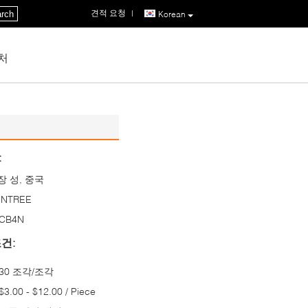
견적 요청
|
rch
Korean
처
:
장 성, 중국
UNTREE
CB4N
건:
30 조각/조각
$3.00 - $12.00 / Piece