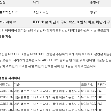
신청:
옥외
증명서:
설치하십시오:
소음 가로장
항구:
IP66 회로 차단기 구내 박스
8 방식 회로 차단기 
하이 라이트:
,
야외 비바람에 견디는 ip66 4 방법과 전자적인 8 방법 태양계 플라스틱 박스 인클로저
제품 기술
그것은 MCB, RCD 또는 MCB / RCD 조합을 수용하기 위해 최대 8 막대기 공간을 
는 모든 66 시리즈가 권투합니다. A66CB8N의 은폐는 딘 레일 위에 광대한 배선용 방
는 회로 차단기 구내를 위한 차단기 탑재를 위해 딘 레일을 가지고 있습니다
생성물 파라미터
어떤 Cat.
기술
모듈 타입
IP 평가
SCB56-1N
네온 램프로, 1 내지 4 막대기 동안 이용 가능합니다
MCB+RCD
IP66
SCB56-2N
네온 램프로, 1 내지 4 막대기 동안 이용 가능합니다
MCB+RCD
IP66
SCB56-3N
네온 램프로, 1 내지 4 막대기 동안 이용 가능합니다
MCB+RCD
IP66
SCB56-4N
네온 램프로, 1 내지 4 막대기 동안 이용 가능합니다
MCB+RCD
IP66