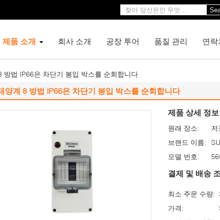
Sea
제품 소개
회사 소개
공장 투어
품질 관리
연락
8 방법 IP66은 차단기 봉입 박스를 순회합니다
태양계 8 방법 IP66은 차단기 봉입 박스를 순회합니다
제품 상세 정보
원래 장소:
저
브랜드 이름:
S
모델 번호:
56
결제 및 배송 조
최소 주문 수량:
가격: