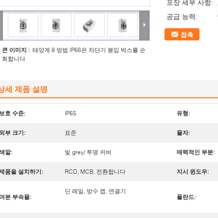
포장 세부 사항:
공급 능력:
접촉
큰 이미지 :
태양계 8 방법 IP66은 차단기 봉입 박스를 순
회합니다
상세 제품 설명
보호 수준:
IP65
유형:
외부 크기:
표준
물자:
색깔:
빛 grey/ 투명 커버
매력적인 부분:
제품을 설치하기:
RCD, MCB, 전환합니다
지시 윈도우:
딘 레일, 방수 캡, 연결기
여분 부속물:
폴란드: