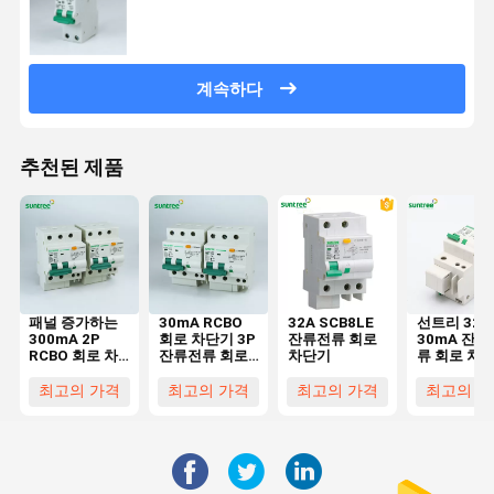
계속하다
추천된 제품
패널 증가하는
30mA RCBO
32A SCB8LE
선트리 32A
300mA 2P
회로 차단기 3P
잔류전류 회로
30mA 잔류
RCBO 회로 차
잔류전류 회로
차단기
류 회로 차
단기 IEC60898
차단기
최고의 가격
최고의 가격
최고의 가격
최고의 가