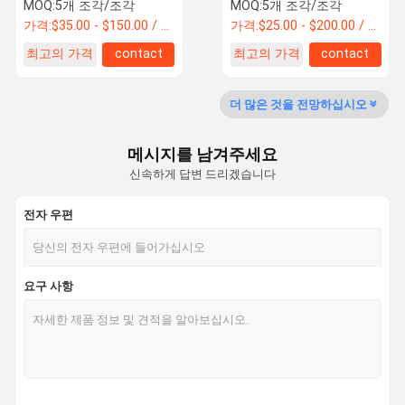
하세요
MOQ:
5개 조각/조각
MOQ:
5개 조각/조각
가격:
$35.00 - $150.00 / Piece
가격:
$25.00 - $200.00 / Piece
최고의 가격
contact
최고의 가격
contact
품질 관리
더 많은 것을 전망하십시오
MCB 회로 차단기
메시지를 남겨주세요
Molded Case Circuit Breaker
신속하게 답변 드리겠습니다
AC 회로 차단기
전자 우편
배전 캐비닛
dc 콤바이너 박스
요구 사항
회로 차단기 구내 박스
AC MCB 스위치
AC MCCB