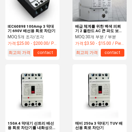
IEC60898 100Amp 3 막대
배급 체계를 위한 백색 피뢰
기 690V 배선용 회로 차단기
기 2 폴란드 AC 큰 파도 보호
자
MOQ:
5개 조각/조각
MOQ:
30개 부분 / 부분
가격:
$25.00 - $200.00/ Piece
가격:
$3.50 - $15.00 / Piece
최고의 가격
contact
최고의 가격
contact
집
제품
우리에 대하
공장 여행
여
150A 4 막대기 선트리 배선
매비 250a 3 막대기 TUV 배
용 회로 차단기를 내화성으로
선용 회로 차단기