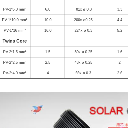
PV-1*6.0 mm²
6.0
81x ø 0.3
3.3
PV-1*10.0 mm²
10.0
200x ø0.25
4.4
PV-1*16 mm²
16.0
224x ø 0.3
5.2
Twins Core
PV-2*1.5 mm²
1.5
30x ø 0.25
1.6
PV-2*2.5 mm²
2.5
48x ø 0.25
2
PV-2*4.0 mm²
4
56x ø 0.3
2.6