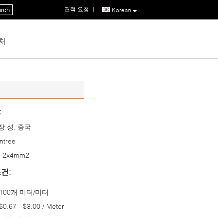
견적 요청
|
rch
Korean
처
:
장 성, 중국
ntree
-2x4mm2
건:
100개 미터/미터
$0.67 - $3.00 / Meter