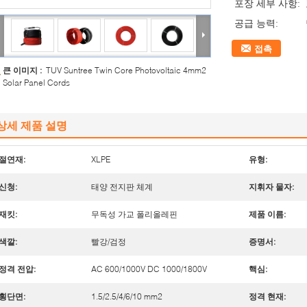
포장 세부 사항:
공급 능력:
접촉
큰 이미지 :
TUV Suntree Twin Core Photovoltaic 4mm2
Solar Panel Cords
상세 제품 설명
절연재:
XLPE
유형:
신청:
태양 전지판 체계
지휘자 물자:
재킷:
무독성 가교 폴리올레핀
제품 이름:
색깔:
빨강/검정
증명서:
정격 전압:
AC 600/1000V DC 1000/1800V
핵심:
횡단면:
1.5/2.5/4/6/10 mm2
정격 현재: