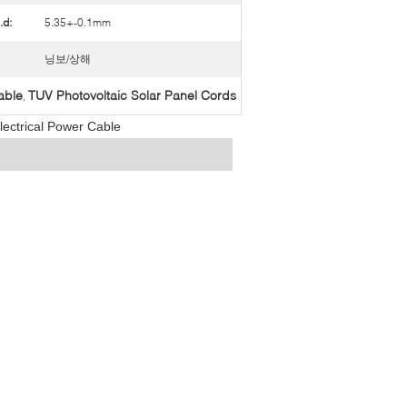
d:
5.35+-0.1mm
닝보/상해
able
TUV Photovoltaic Solar Panel Cords
,
ectrical Power Cable