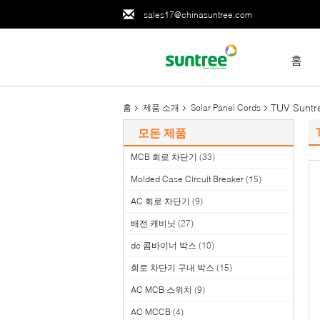
sales17@chinasuntree.com
홈
TUV Suntr
홈
제품 소개
Solar Panel Cords
모든 제품
MCB 회로 차단기
(33)
Molded Case Circuit Breaker
(15)
AC 회로 차단기
(9)
배전 캐비닛
(27)
dc 콤바이너 박스
(10)
회로 차단기 구내 박스
(15)
AC MCB 스위치
(9)
AC MCCB
(4)