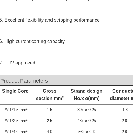
5. Excellent flexibility and stripping performance
6. High current carring capacity
7. TUV approved
Product Parameters
Single Core
Cross
Strand design
Conduct
section mm²
No.x ø(mm)
diameter
PV-1*1.5 mm²
1.5
30x ø 0.25
1.6
PV-1*2.5 mm²
2.5
48x ø 0.25
2.0
PV-1*4.0 mm²
4.0
56x ø 0.3
2.6