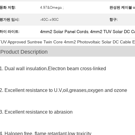
풍화 저항:
4.97&Omega ;
완성된 케이블 o.
평가된 임시:
-40C-+90C
항구:
4mm2 Solar Panel Cords
4mm2 TUV Solar DC C
하이 라이트:
,
TUV Approved Suntree Twin Core 4mm2 Photovoltaic Solar DC Cable El
Product Description
1. Dual wall insulation.Electron beam cross-linked
2. Excellent resistance to U.V,oil,greases,oxygen and ozone
3. Excellent resistance to abrasion
4. Halogen free, flame retardant,low toxicity