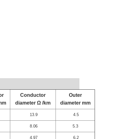
or
Conductor
Outer
 mm
diameter Ω /km
diameter mm
13.9
4.5
8.06
5.3
4.97
6.2