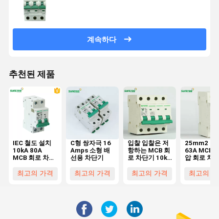
계속하다
추천된 제품
IEC 철도 설치
C형 쌍자극 16
입찰 입찰은 저
25mm2 단
10kA 80A
Amps 소형 배
항하는 MCB 회
63A MCB 
MCB 회로 차단
선용 차단기
로 차단기 10kA
압 회로 차
기
를 태웁니다
최고의 가격
최고의 가격
최고의 가격
최고의 가