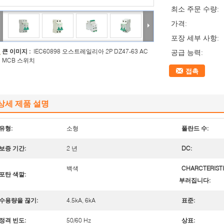
최소 주문 수량:
가격:
포장 세부 사항:
큰 이미지 :
IEC60898 오스트레일리아 2P DZ47-63 AC
공급 능력:
MCB 스위치
접촉
상세 제품 설명
유형:
소형
폴란드 수:
보증 기간:
2 년
DC:
백색
CHARCTERIST
포탄 색깔:
부러집니다:
수용량을 끊기:
4.5kA, 6kA
표준:
정격 빈도:
50/60 Hz
상표: