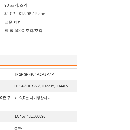
30 조각/조각
$1.02 - $18.98 / Piece
표준 패킹
달 당 5000 조각/조각
1P 2P 3P 4P, 1P,2P,3P,4P
DC24V,DC127V,DC220V,DC440V
IC은 구
비, C,D는 타이핑합니다
IEC157-1,IEC60898
선트리