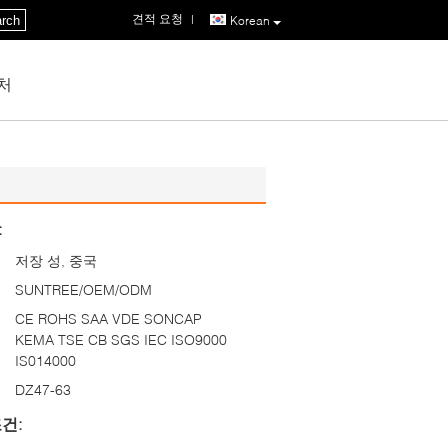
견적 요청
|
rch
Korean
처
:
저장 성, 중국
SUNTREE/OEM/ODM
CE ROHS SAA VDE SONCAP
KEMA TSE CB SGS IEC ISO9000
IS014000
DZ47-63
건: