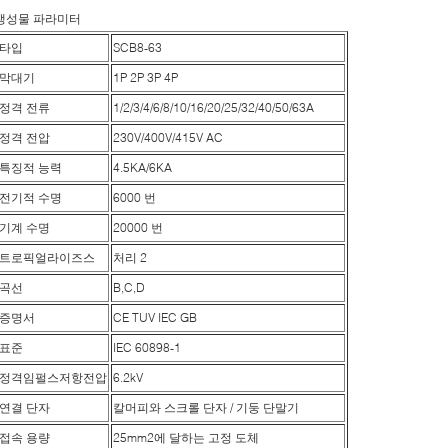
생성물 파라미터
타입
SCB8-63
막대기
1P 2P 3P 4P
정격 전류
1/2/3/4/6/8/10/16/20/25/32/40/50/63A
정격 전압
230V/400V/415V AC
특징적 능력
4.5KA/6KA
전기적 수명
6000 번
기계 수명
20000 번
트로픽얼라이즈스
처리 2
곡선
B,C,D
증명서
CE TUV IEC GB
표준
IEC 60898-1
정격임펄스저항전압
6.2kV
연결 단자
칼머피와 스크롤 단자 / 기둥 단말기
접속 용량
25mm2에 달하는 고정 도체