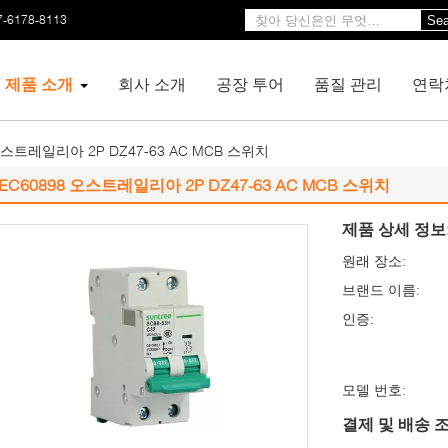
7-6178-8113
Sea
제품 소개
회사 소개
공장 투어
품질 관리
연락
 오스트레일리아 2P DZ47-63 AC MCB 스위치
IEC60898 오스트레일리아 2P DZ47-63 AC MCB 스위치
제품 상세 정보
원래 장소:
브랜드 이름:
인증:
모델 번호:
결제 및 배송 조